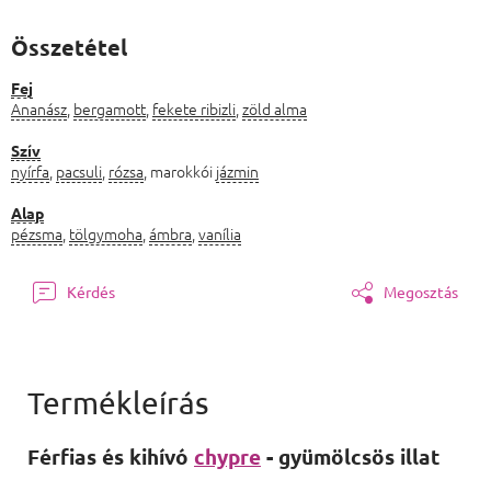
Összetétel
Fej
Ananász
,
bergamott
,
fekete ribizli
,
zöld alma
Szív
nyírfa
,
pacsuli
,
rózsa
, marokkói
jázmin
Alap
pézsma
,
tölgymoha
,
ámbra
,
vanília
Kérdés
Megosztás
Férfias és kihívó
chypre
- gyümölcsös illat