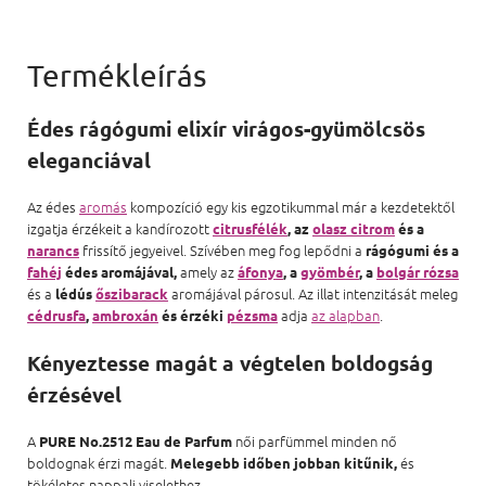
Édes rágógumi elixír virágos-gyümölcsös
eleganciával
Az édes
aromás
kompozíció egy kis egzotikummal már a kezdetektől
izgatja érzékeit a kandírozott
citrusfélék
, az
olasz citrom
és a
frissítő jegyeivel. Szívében meg fog lepődni a
narancs
rágógumi és a
amely az
fahéj
édes aromájával,
áfonya
, a
gyömbér
, a
bolgár rózsa
és a
aromájával párosul. Az illat intenzitását meleg
lédús
őszibarack
adja
az alapban
.
cédrusfa
,
ambroxán
és érzéki
pézsma
Kényeztesse magát a végtelen boldogság
érzésével
A
női parfümmel minden nő
PURE No.2512 Eau de Parfum
boldognak érzi magát.
és
Melegebb időben jobban kitűnik,
tökéletes nappali viselethez.