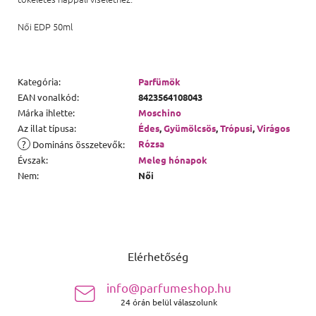
Női EDP 50ml
Kategória
:
Parfümök
EAN vonalkód
:
8423564108043
Márka ihlette
:
Moschino
Az illat típusa
:
Édes
,
Gyümölcsös
,
Trópusi
,
Virágos
?
Rózsa
Domináns összetevők
:
Évszak
:
Meleg hónapok
Nem
:
Női
Lábléc
Elérhetőség
info@parfumeshop.hu
24 órán belül válaszolunk