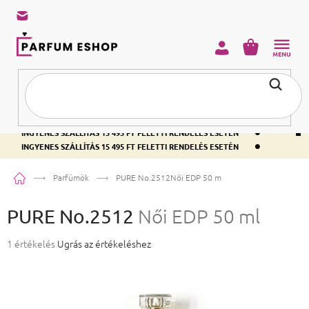
KOSÁR
•
INGYENES SZÁLLÍTÁS 15 495 FT FELETTI RENDELÉS ESETÉN
•
INGYENES SZÁLLÍTÁS 15 495 FT FELETTI RENDELÉS ESETÉN
•
INGYENES SZÁLLÍTÁS 15 495 FT FELETTI RENDELÉS ESETÉN
Kezdőlap
Parfümök
PURE No.2512
Női EDP 50 ml
PURE No.2512
Női EDP 50 ml
A termék átlagos értékelése 5-ből 1,0 csillag.
1 értékelés
Ugrás az értékeléshez