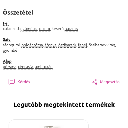
Összetétel
Fej
cukrozott
gyümölcs
,
citrom
, keserű
narancs
Szív
rágógumi,
bolgár rózsa
,
áfonya
,
őszibarack
,
fahéj
, őszibarackvirág,
gyömbér
Alap
pézsma
,
cédrusfa
,
ambroxán
Kérdés
Megosztás
Legutóbb megtekintett termékek