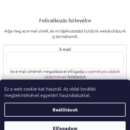
Feliratkozás hírlevélre
Adja meg az e-mail címét, és mi tájékoztatást küldünk webáruházunk
új termékeiről.
E-mail
Az e-mail címének megadásával elfogadja
a személyes adatok
védelmének
feltételeit.
Ez a web cookie-kat használ. Az oldal további
FELIRATKOZÁS
megtekintésével egyetért használatukkal.
Beállítások
Copyright 2026
. Minden jog fenntartva.
parfumeshop.hu
Parfüm
Elfogadom
Shoptet Premium készítette