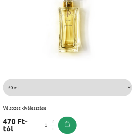
Változat kiválasztása
470 Ft
-
tól
Egységár: