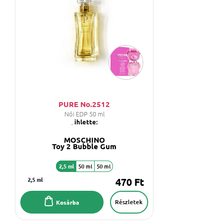
PURE No.2512
Női EDP 50 ml
,
ihlette:
MOSCHINO
Toy 2 Bubble Gum
2,5 ml
50 ml
50 ml
2,5 ml
470 Ft
Részletek
Kosárba