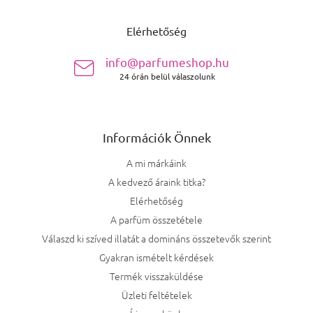
Lábléc
Elérhetőség
info@parfumeshop.hu
24 órán belül válaszolunk
Információk Önnek
A mi márkáink
A kedvező áraink titka?
Elérhetőség
A parfüm összetétele
Válaszd ki szíved illatát a domináns összetevők szerint
Gyakran ismételt kérdések
Termék visszaküldése
Üzleti feltételek