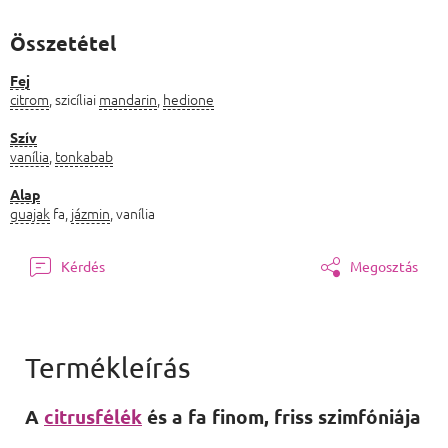
Összetétel
Fej
citrom
, szicíliai
mandarin
,
hedione
Szív
vanília
,
tonkabab
Alap
guajak
fa,
jázmin
, vanília
Kérdés
Megosztás
A
citrusfélék
és a fa finom, friss szimfóniája