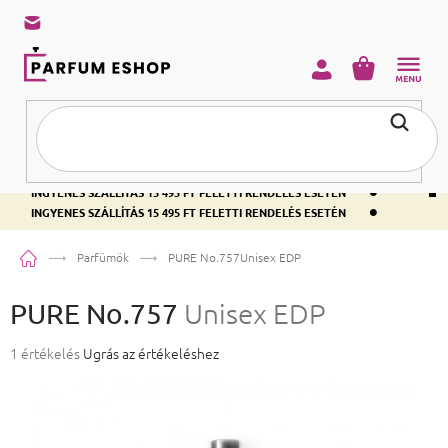
KOSÁR
•
INGYENES SZÁLLÍTÁS 15 495 FT FELETTI RENDELÉS ESETÉN
•
INGYENES SZÁLLÍTÁS 15 495 FT FELETTI RENDELÉS ESETÉN
•
INGYENES SZÁLLÍTÁS 15 495 FT FELETTI RENDELÉS ESETÉN
Kezdőlap
Parfümök
PURE No.757
Unisex EDP
PURE No.757
Unisex EDP
A termék átlagos értékelése 5-ből 5,0 csillag.
1 értékelés
Ugrás az értékeléshez