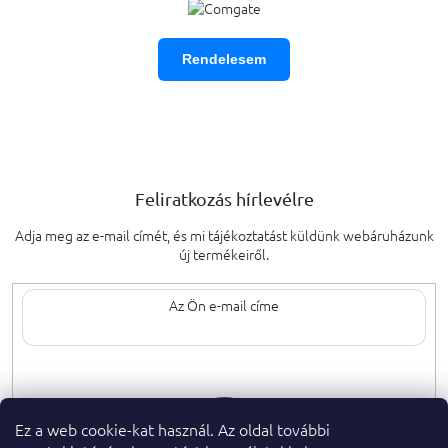
Rendelesem
Feliratkozás hírlevélre
Adja meg az e-mail címét, és mi tájékoztatást küldünk webáruházunk
új termékeiről.
Az e-mail címének megadásával elfogadja
a személyes adatok védelmének
feltételeit.
Ez a web cookie-kat használ. Az oldal további