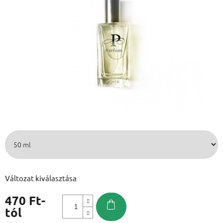
Változat kiválasztása
470 Ft
-
tól
Egységár: