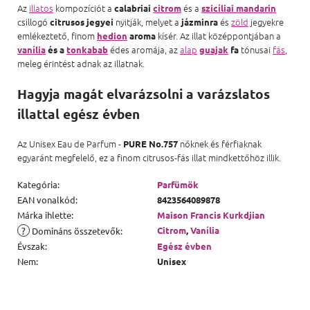
Az
illatos
kompozíciót a
és a
calabriai
citrom
szicíliai mandarin
csillogó
nyitják, melyet a
és
zöld
jegyekre
citrusos jegyei
jázminra
emlékeztető, finom
kísér. Az illat középpontjában a
hedion
aroma
édes aromája, az
alap
tónusai
fás
,
vanília
és a
tonkabab
guajak
fa
meleg érintést adnak az illatnak.
Hagyja magát elvarázsolni a varázslatos
illattal egész évben
Az Unisex Eau de Parfum -
nőknek és férfiaknak
PURE No.757
egyaránt megfelelő, ez a finom citrusos-fás illat mindkettőhöz illik.
Kategória
:
Parfümök
EAN vonalkód
:
8423564089878
Márka ihlette
:
Maison Francis Kurkdjian
?
Citrom
,
Vanília
Domináns összetevők
:
Évszak
:
Egész évben
Nem
:
Unisex