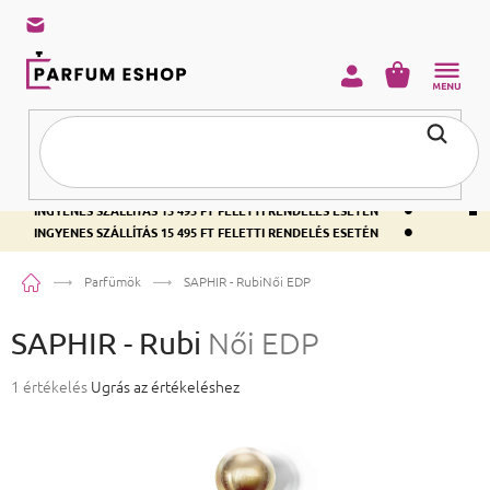
KOSÁR
•
INGYENES SZÁLLÍTÁS 15 495 FT FELETTI RENDELÉS ESETÉN
•
INGYENES SZÁLLÍTÁS 15 495 FT FELETTI RENDELÉS ESETÉN
•
INGYENES SZÁLLÍTÁS 15 495 FT FELETTI RENDELÉS ESETÉN
Kezdőlap
Parfümök
SAPHIR - Rubi
Női EDP
SAPHIR - Rubi
Női EDP
A termék átlagos értékelése 5-ből 5,0 csillag.
1 értékelés
Ugrás az értékeléshez