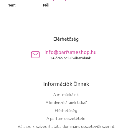
Nem
:
Női
Lábléc
Elérhetőség
info@parfumeshop.hu
24 órán belül válaszolunk
Információk Önnek
A mi márkáink
A kedvező áraink titka?
Elérhetőség
A parfüm összetétele
Válaszd ki szíved illatát a domináns összetevők szerint