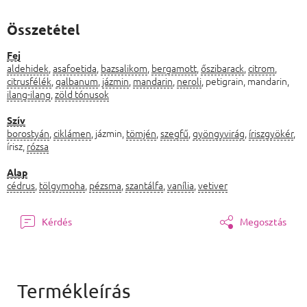
Összetétel
Fej
aldehidek
,
asafoetida
,
bazsalikom
,
bergamott
,
őszibarack
,
citrom
,
citrusfélék
,
galbanum
,
jázmin
,
mandarin
,
neroli
, petigrain, mandarin,
ilang-ilang
,
zöld tónusok
Szív
borostyán
,
ciklámen
, jázmin,
tömjén
,
szegfű
,
gyöngyvirág
,
íriszgyökér
,
írisz,
rózsa
Alap
cédrus
,
tölgymoha
,
pézsma
,
szantálfa
,
vanília
,
vetiver
Kérdés
Megosztás