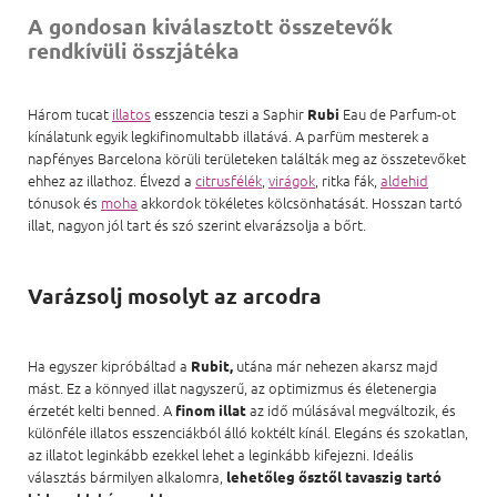
A gondosan kiválasztott összetevők
rendkívüli összjátéka
Három tucat
illatos
esszencia teszi a Saphir
Eau de Parfum-ot
Rubi
kínálatunk egyik legkifinomultabb illatává. A parfüm mesterek a
napfényes Barcelona körüli területeken találták meg az összetevőket
ehhez az illathoz. Élvezd a
citrusfélék
,
virágok
, ritka fák,
aldehid
tónusok és
moha
akkordok tökéletes kölcsönhatását. Hosszan tartó
illat, nagyon jól tart és szó szerint elvarázsolja a bőrt.
Varázsolj mosolyt az arcodra
Ha egyszer kipróbáltad a
utána már nehezen akarsz majd
Rubit,
mást. Ez a könnyed illat nagyszerű, az optimizmus és életenergia
érzetét kelti benned. A
az idő múlásával megváltozik, és
finom illat
különféle illatos esszenciákból álló koktélt kínál. Elegáns és szokatlan,
az illatot leginkább ezekkel lehet a leginkább kifejezni. Ideális
választás bármilyen alkalomra,
lehetőleg ősztől tavaszig tartó