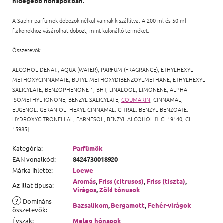
hidegebb hónapokban.
A Saphir parfümök dobozok nélkül vannak kiszállítva. A 200 ml és 50 ml
flakonokhoz vásárolhat dobozt, mint különálló terméket.
Összetevők:
ALCOHOL DENAT., AQUA (WATER), PARFUM (FRAGRANCE), ETHYLHEXYL
METHOXYCINNAMATE, BUTYL METHOXYDIBENZOYLMETHANE, ETHYLHEXYL
SALICYLATE, BENZOPHENONE-1, BHT, LINALOOL, LIMONENE, ALPHA-
ISOMETHYL IONONE, BENZYL SALICYLATE,
COUMARIN
, CINNAMAL,
EUGENOL, GERANIOL, HEXYL CINNAMAL, CITRAL, BENZYL BENZOATE,
HYDROXYCITRONELLAL, FARNESOL, BENZYL ALCOHOL

[CI 19140, CI
15985].
Kategória
:
Parfümök
EAN vonalkód
:
8424730018920
Márka ihlette
:
Loewe
Aromás
,
Friss (citrusos)
,
Friss (tiszta)
,
Az illat típusa
:
Virágos
,
Zöld tónusok
?
Domináns
Bazsalikom
,
Bergamott
,
Fehér-virágok
összetevők
:
Évszak
:
Meleg hónapok