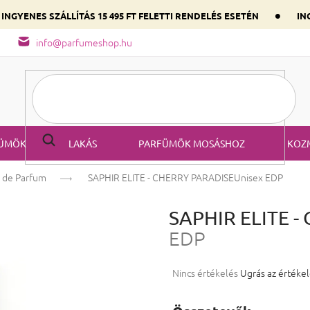
•
INGYENES SZÁLLÍTÁS 15 495 FT FELETTI RENDELÉS ESETÉN
ING
őség
A parfüm összetétele
Válaszd ki szíved illatát a domináns
info@parfumeshop.hu
ÜMÖK
LAKÁS
PARFÜMÖK MOSÁSHOZ
KOZ
 de Parfum
SAPHIR ELITE - CHERRY PARADISE
Unisex EDP
SAPHIR ELITE 
EDP
A termék átlagos értékelése 5-ből
Nincs értékelés
Ugrás az értéke