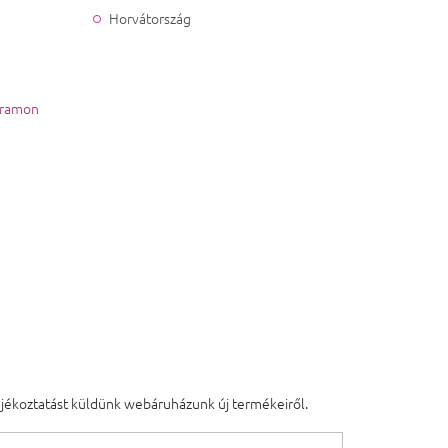
Horvátország
gramon
tájékoztatást küldünk webáruházunk új termékeiről.