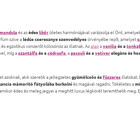
és az
ízletes harmóniájával varázsolja el Önt, amelyek
űmandula
édes
likőr
rfüm szíve a
örvényébe repít, amelyet
lédús cseresznye szenvedélyes
s
 és egzotikus vonzerőt kölcsönöz az illatnak. Az
alap
a
vanília
és a
tonka
vel, míg a
, a
szantálfa
és a
cédrusfa
pacsuli
és a
vetiver
elegáns és ho
t azoknak, akik szeretik a jellegzetes
illatokat.
gyümölcsös és
fűszeres
és magával ragadni. Tökéletes a
gancia mámorító fátyolába burkolni
mi
ikor édes és meleg jegyei a meghitt luxus légkörét teremthetik meg. Ez a