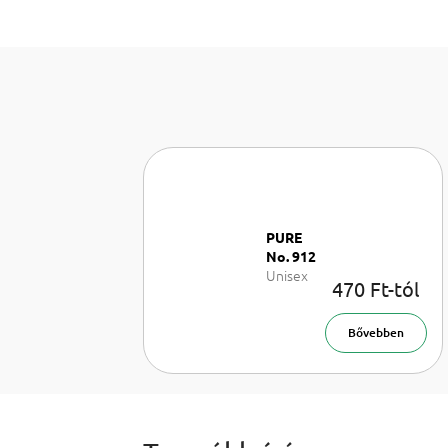
PURE
No. 912
Unisex
470 Ft-tól
EDP
Bővebben