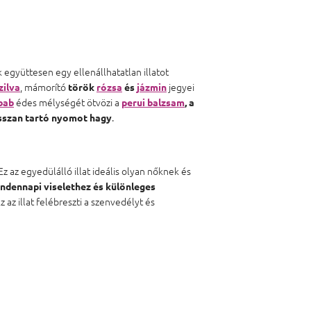
 együttesen egy ellenállhatatlan illatot
, mámorító
jegyei
zilva
török
rózsa
és
jázmin
édes mélységét ötvözi a
bab
perui balzsam
, a
.
sszan tartó nyomot hagy
 Ez az egyedülálló illat ideális olyan nőknek és
ndennapi viselethez és különleges
z illat felébreszti a szenvedélyt és