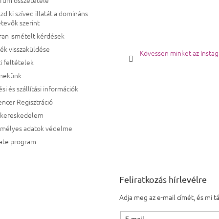
zd ki szíved illatát a domináns
tevők szerint
ran ismételt kérdések
ék visszaküldése
Kövessen minket az Insta
i feltételek
 nekünk
ési és szállítási információk
encer Regisztráció
kereskedelem
emélyes adatok védelme
iate program
Feliratkozás hírlevélre
Adja meg az e-mail címét, és mi 
E-mail