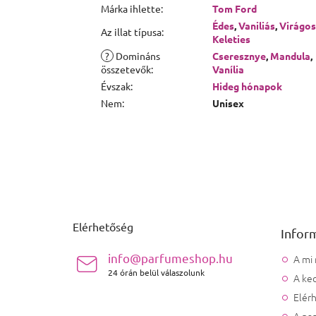
Márka ihlette
:
Tom Ford
Édes
,
Vaniliás
,
Virágos
Az illat típusa
:
Keleties
?
Domináns
Cseresznye
,
Mandula
,
összetevők
:
Vanília
Évszak
:
Hideg hónapok
Nem
:
Unisex
Lábléc
Elérhetőség
Infor
info@parfumeshop.hu
A mi
24 órán belül válaszolunk
A ked
Elér
A pa