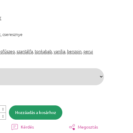
r
, cseresznye
egfűszeg
,
szantálfa
,
tonkabab
,
vanília
,
benzoin
,
perui
Hozzáadás a kosárhoz
Kérdés
Megosztás