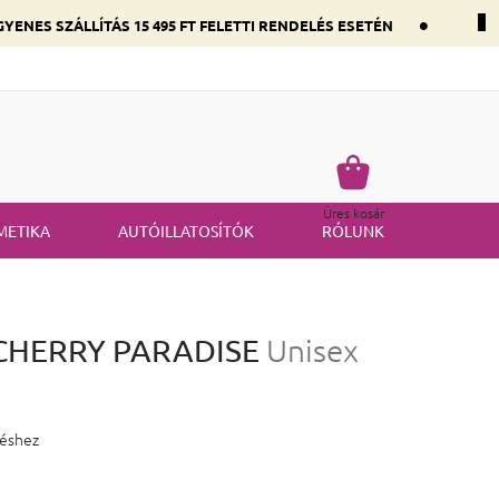
•
YENES SZÁLLÍTÁS 15 495 FT FELETTI RENDELÉS ESETÉN
 összetevők szerint
Gyakran ismételt kérdések
Termék visszakü
Kosár
Üres kosár
METIKA
AUTÓILLATOSÍTÓK
RÓLUNK
- CHERRY PARADISE
Unisex
 0,0 csillag.
léshez