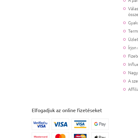
Válas
össze
Gyak
Term
Üzlet
Írjon
Fizet
Influ
Nagy
A sz
Affil
Elfogadjuk az online fizetéseket