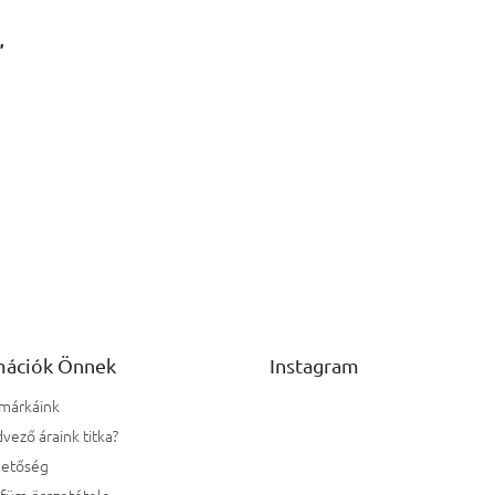
,
mációk Önnek
Instagram
 márkáink
vező áraink titka?
hetőség
rfüm összetétele