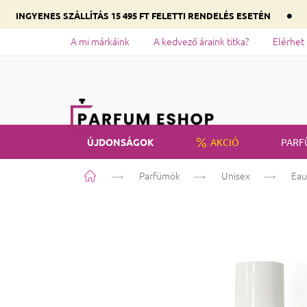
•
INGYENES SZÁLLÍTÁS 15 495 FT FELETTI RENDELÉS ESETÉN
A mi márkáink
A kedvező áraink titka?
Elérhet
ÚJDONSÁGOK
AKCIÓ
PARF
Kezdőlap
Parfümök
Unisex
Eau