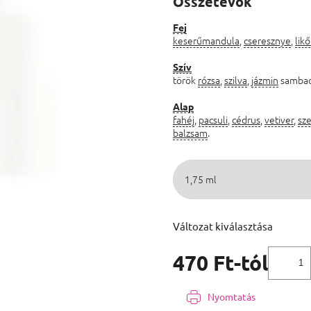
Összetevők
Fej
keserűmandula
,
cseresznye
,
likő
Szív
török
rózsa
,
szilva
,
jázmin
sambac
Alap
fahéj
,
pacsuli
,
cédrus
,
vetiver
,
sz
balzsam
.
Változat kiválasztása
470 Ft
-tól
Egységár:
Nyomtatás