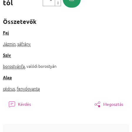
tól
Egységár:
Összetevők
Fej
Jázmin
,
sáfrány
Szív
borostyánfa
, valódi borostyán
Alap
cédrus
,
fenyőgyanta
Kérdés
Megosztás