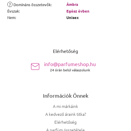
?
Ámbra
Domináns összetevők
:
Évszak
:
Egész évben
Nem
:
Unisex
Lábléc
Elérhetőség
info@parfumeshop.hu
24 órán belül válaszolunk
Információk Önnek
A mi márkáink
A kedvező áraink titka?
Elérhetőség
A parfüm összetétele