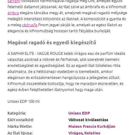
sáfrány
titokzatos harmóniájával ragadja meg Önt, amelyek együtt
felemelő dallamot játszanak. Az illat szíve az ámbrafa és a kifinomult
ámbra
elegáns táncába megy át, amelynek magával ragadó mélysége
melegítő intenzitást kölcsönöz az illatnak. A kompozíciót a gyanta és
a meleg
cédrusfa
finom jegyei zárják le, amelyek az egész illatot az
elegancia és kifinomultság hosszan tartó fátylába burkolják.
Magával ragadó és egyedi kiegészítő
A SAPHIR ELITE - VAGUE ROUGE keleti virágos eau de parfüm ideális
választás azoknak a nőknek és férfiaknak, akik szeretnék kiemelni
eredetiségüket és egyediségüket. Ez az egyedi illat tökéletes ritka
alkalmakra, de a hétköznapi viseletben is kiemelkedik, amikor
elegánsan és erőszakmentesen hangsúlyozza a jellegzetes stílust.
Kifinomult összetétele biztosítja, hogy ne maradjon észrevétlen, és
egész évben felejthetetlen illatnyomot hagy maga után.
Unisex EDP 100 ml
Kategória
:
Unisex EDP
EAN vonalkód
:
Változat kiválasztása
Márka ihlette
:
Maison Francis Kurkdjian
Az illat típusa
:
Virágos
,
Keleties