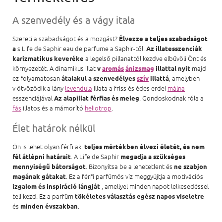
A szenvedély és a vágy itala
Szereti a szabadságot és a mozgást?
Élvezze a teljes szabadságot
s Life de Saphir eau de parfume a Saphir-től.
a
Az illatesszenciák
a legelső pillanattól kezdve elbűvöli Önt és
karizmatikus keveréke
környezetét. A dinamikus illat
majd
v
aromás
ánizsmag
illattal nyit
ez folyamatosan
, amelyben
átalakul a szenvedélyes
szív
illattá
v ötvöződik a lány
levendula
illata a friss és édes erdei
málna
esszenciájával
. Gondoskodnak róla a
Az alapillat férfias és meleg
fás
illatos és a mámorító
heliotrop
.
Élet határok nélkül
Ön is lehet olyan férfi aki
teljes mértékben élvezi életét, és nem
. A Life de Saphir
fél átlépni határait
megadja a szükséges
. Bizonyítsa be a lehetetlent és
mennyiségű bátorságot
ne szabjon
. Ez a férfi parfümös víz meggyújtja a motivációs
magának gátakat
, amellyel minden napot lelkesedéssel
izgalom és inspiráció lángját
teli kezd. Ez a parfüm
tökéletes választás egész napos viseletre
és
.
minden évszakban