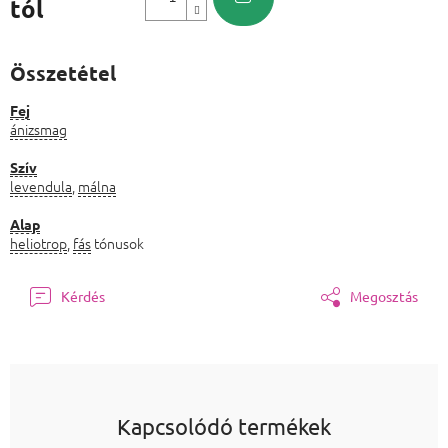
tól
Egységár:
Összetétel
Fej
ánizsmag
Szív
levendula
,
málna
Alap
heliotrop
,
fás
tónusok
Kérdés
Megosztás
Kapcsolódó termékek