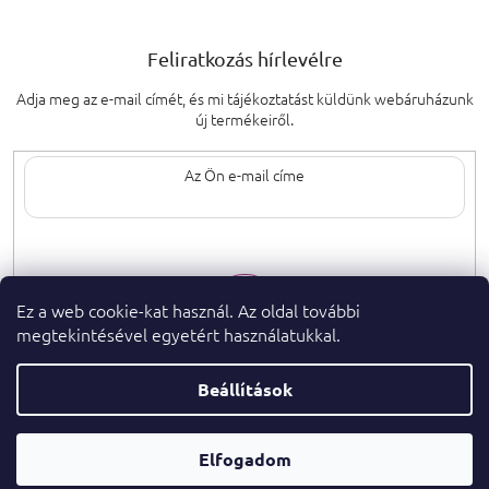
Feliratkozás hírlevélre
Adja meg az e-mail címét, és mi tájékoztatást küldünk webáruházunk
új termékeiről.
Az e-mail címének megadásával elfogadja
a személyes adatok védelmének
feltételeit.
Ez a web cookie-kat használ. Az oldal további
megtekintésével egyetért használatukkal.
Beállítások
Copyright 2026
. Minden jog fenntartva.
parfumeshop.hu
Parfüm
Shoptet Premium készítette
Elfogadom
Tanácsadó