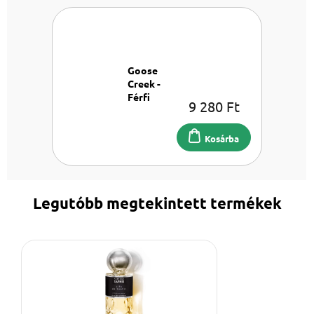
Goose
Creek -
Férfi
9 280 Ft
Kollekció -
Bőr
Illatgyertya
Kosárba
453 g
Legutóbb megtekintett termékek