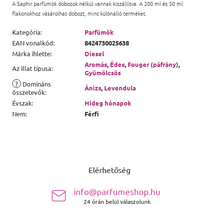
A Saphir parfümök dobozok nélkül vannak kiszállítva. A 200 ml és 50 ml
flakonokhoz vásárolhat dobozt, mint különálló terméket.
Kategória
:
Parfümök
EAN vonalkód
:
8424730025638
Márka ihlette
:
Diesel
Aromás
,
Édes
,
Fouger (páfrány)
,
Az illat típusa
:
Gyümölcsös
?
Domináns
Ánizs
,
Levendula
összetevők
:
Évszak
:
Hideg hónapok
Nem
:
Férfi
Lábléc
Elérhetőség
info@parfumeshop.hu
24 órán belül válaszolunk