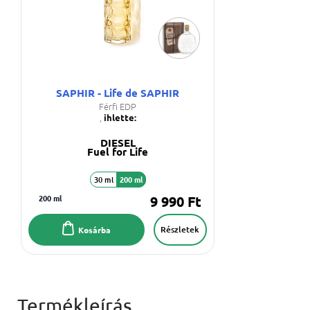
SAPHIR - Life de SAPHIR
Férfi EDP
,
ihlette:
DIESEL
Fuel for Life
30 ml
200 ml
200 ml
9 990 Ft
Részletek
Kosárba