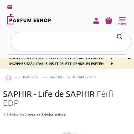
KOSÁR
•
INGYENES SZÁLLÍTÁS 15 495 FT FELETTI RENDELÉS ESETÉN
•
INGYENES SZÁLLÍTÁS 15 495 FT FELETTI RENDELÉS ESETÉN
•
INGYENES SZÁLLÍTÁS 15 495 FT FELETTI RENDELÉS ESETÉN
Kezdőlap
Parfümök
SAPHIR - Life de SAPHIR
Férfi EDP
SAPHIR - Life de SAPHIR
Férfi
EDP
A termék átlagos értékelése 5-ből 5,0 csillag.
1 értékelés
Ugrás az értékeléshez