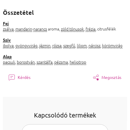
Összetétel
Fej
zsálya
,
mandarin
-
narancs
aroma,
zöld tónusok
,
frézia
, citrusfélék
Szív
ibolya
,
gyöngyvirág
,
jázmin
,
rózsa
,
szegfű
,
liliom
,
nárcisz
,
körömvirág
Alap
pacsuli
,
borostyán
,
szantálfa
,
pézsma
,
heliotrop
Kérdés
Megosztás
Kapcsolódó termékek