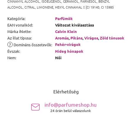
CINNAMYL ALCOHOL, ISOEUGENOL, GERANIOL, FARNESOL, BENZYL
ALCOHOL, CITRAL, LIMONENE, HEXYL CINNAMAL

[CI 19140, CI 15985
Kategória
:
Parfümök
EAN vonalkód
:
Változat kiválasztása
Márka ihlette
:
Calvin Klein
Az illat típusa
:
Aromás
,
Pikáns
,
Virágos
,
Zöld tónusok
?
Fehér-virágok
Domináns összetevők
:
Évszak
:
Hideg hónapok
Nem
:
Női
Lábléc
Elérhetőség
info@parfumeshop.hu
24 órán belül válaszolunk