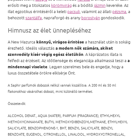
erősíti meg a titokzatos
körömvirág
és a bódító
jázmin
keveréke. Az
illat egzotikus érintéséről a keleti
pacsuli
, valamint az állati
pézsma
, a
behozott
szantálfa
, napraforgó és arany
borostyán
gondoskodik.
Himnusz az élet ünnepléséhez
A New Mazurca
a használat után is sokáig
könnyű, virágos érintése
érezhető. Ideális választás
a modern nők számára, akiket
. A káprázatos illata is
szenvedély kísér végig egész életükön
felfedi az érzéseit. Az időtlensége és eleganciája alkalmassá teszi a
a
. Legyen szerelmes bele és engedje, hogy a
mindennapi viselete
luxus összetétele örökre elkísérje Önt.
A Saphir parfümök dobozok nélkül vannak kiszállítva. A 200 ml és 50 ml
flakonokhoz vásárolhat dobozt, mint különálló terméket.
Összetevők:
ALCOHOL DENAT., AQUA (WATER), PARFUM (FRAGRANCE), ETHYLHEXYL
METHOXYCINNAMATE, BUTYL METHOXYDIBENZOYLMETHANE, ETHYLHEXYL
SALICYLATE, BENZOPHENONE-1, BHT, BENZYL SALICYLATE, BENZYL
BENZOATE, EUGENOL, CITRONELLOL, LINALOOL, HYDROXYCITRONELLAL,