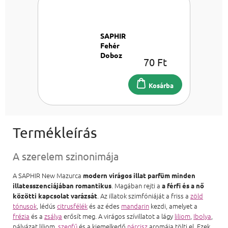
SAPHIR
Fehér
Doboz
70 Ft
200 ml
Doboz
200 ml
Kosárba
A szerelem szinonimája
A SAPHIR New Mazurca
modern virágos illat parfüm minden
. Magában rejti a
illatesszenciájában romantikus
a férfi és a nő
. Az illatok szimfóniáját a friss a
zöld
közötti kapcsolat varázsát
tónusok
, lédús
citrusfélék
és az édes
mandarin
kezdi, amelyet a
frézia
és a
zsálya
erősít meg. A virágos szívillatot a lágy
liliom
,
Ibolya
,
pályázat liliom,
szegfű
és a kiemelkedő
nárcisz
aromája tölti el. Ezek