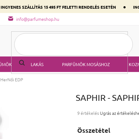
•
INGYENES SZÁLLÍTÁS 15 495 FT FELETTI RENDELÉS ESETÉN
ING
őség
A parfüm összetétele
Válaszd ki szíved illatát a domináns
info@parfumeshop.hu
ÜMÖK
LAKÁS
PARFÜMÖK MOSÁSHOZ
KOZ
 Her
Női EDP
SAPHIR - SAPHI
A termék átlagos értékelése 5-ből
9 értékelés
Ugrás az értékelésh
Összetétel