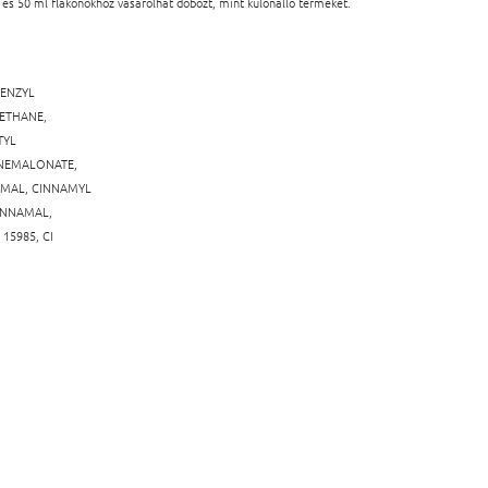
 és 50 ml flakonokhoz vásárolhat dobozt, mint különálló terméket.
ENZYL
ETHANE,
TYL
ENEMALONATE,
AMAL, CINNAMYL
INNAMAL,
I 15985, CI