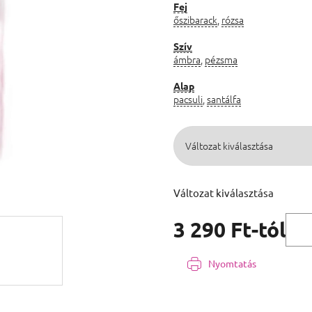
Fej
őszibarack
,
rózsa
Szív
ámbra
,
pézsma
Alap
pacsuli
,
santálfa
Változat kiválasztása
3 290 Ft
-tól
Egységár:
Nyomtatás