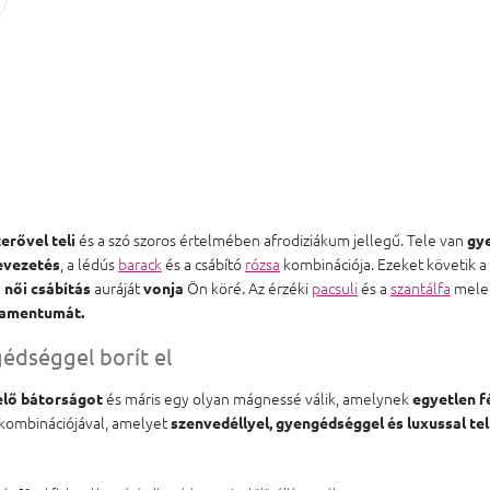
és a szó szoros értelmében afrodiziákum jellegű. Tele van
erővel teli
gye
, a lédús
barack
és a csábító
rózsa
kombinációja. Ezeket követik a
evezetés
a
auráját
Ön köré. Az érzéki
pacsuli
és a
szantálfa
meleg
női csábítás
vonja
ramentumát.
édséggel borít el
és máris egy olyan mágnessé válik, amelynek
lő bátorságot
egyetlen f
 kombinációjával, amelyet
szenvedéllyel, gyengédséggel és luxussal tel