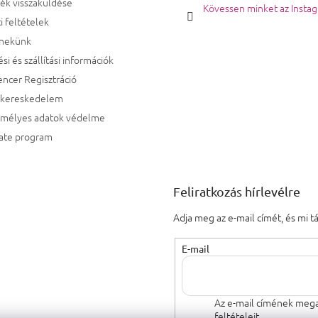
ék visszaküldése
Kövessen minket az Insta
i feltételek
 nekünk
ési és szállítási információk
encer Regisztráció
kereskedelem
emélyes adatok védelme
iate program
Feliratkozás hírlevélre
Adja meg az e-mail címét, és mi 
E-mail
Az e-mail címének mega
feltételeit.