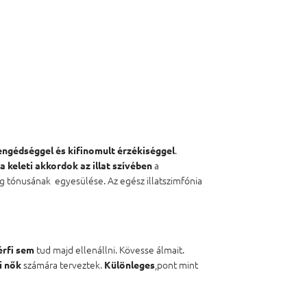
.
ngédséggel és kifinomult érzékiséggel
a
a keleti akkordok az illat szívében
 tónusának egyesülése. Az egész illatszimfónia
tud majd ellenállni. Kövesse álmait.
érfi sem
számára terveztek.
,pont mint
i nők
Különleges