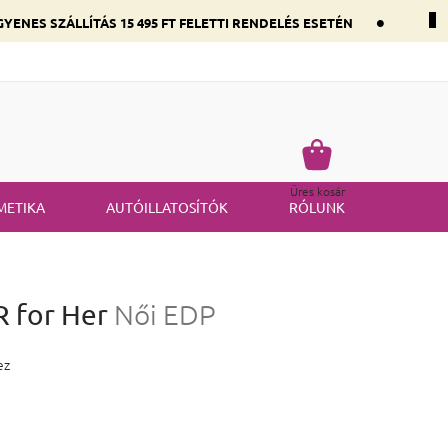
•
YENES SZÁLLÍTÁS 15 495 FT FELETTI RENDELÉS ESETÉN
 összetevők szerint
Gyakran ismételt kérdések
Termék visszakü
Kosár
Üres kosár
METIKA
AUTÓILLATOSÍTÓK
RÓLUNK
R for Her
Női EDP
 4,7 csillag.
ez