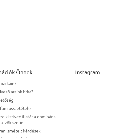
mációk Önnek
Instagram
 márkáink
vező áraink titka?
hetőség
rfüm összetétele
zd ki szíved illatát a domináns
tevők szerint
ran ismételt kérdések