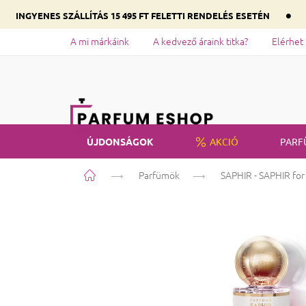
•
INGYENES SZÁLLÍTÁS 15 495 FT FELETTI RENDELÉS ESETÉN
A mi márkáink
A kedvező áraink titka?
Elérhet
ÚJDONSÁGOK
AKCIÓ
PARF
Kezdőlap
Parfümök
SAPHIR - SAPHIR for