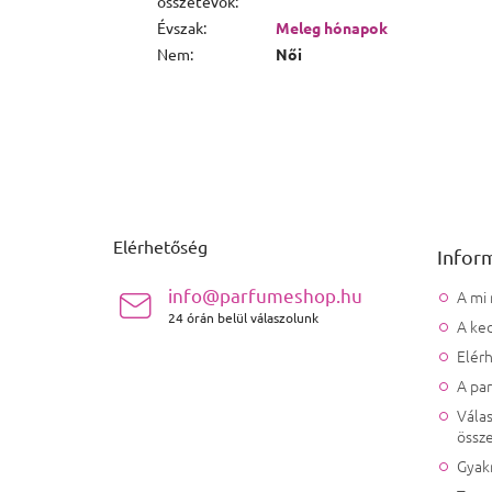
összetevők
:
Évszak
:
Meleg hónapok
Nem
:
Női
Lábléc
Elérhetőség
Infor
info@parfumeshop.hu
A mi
24 órán belül válaszolunk
A ked
Elér
A pa
Válas
össze
Gyak