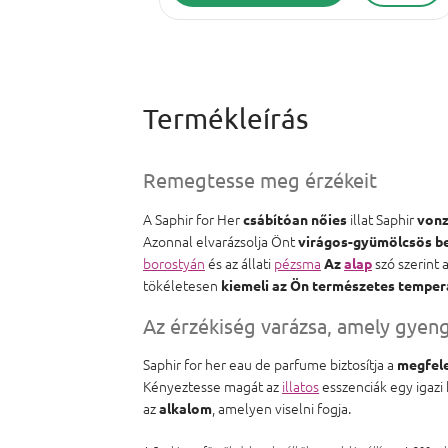
Remegtesse meg érzékeit
A Saphir for Her
illat Saphir
csábítóan nőies
vonz
Azonnal elvarázsolja Önt
virágos-gyümölcsös b
borostyán
és az állati
pézsma
szó szerint 
Az
alap
tökéletesen
kiemeli az Ön természetes tempe
Az érzékiség varázsa, amely gyeng
Saphir for her eau de parfume biztosítja a
megfele
Kényeztesse magát az
illatos
esszenciák egy igazi
az
, amelyen viselni fogja.
alkalom