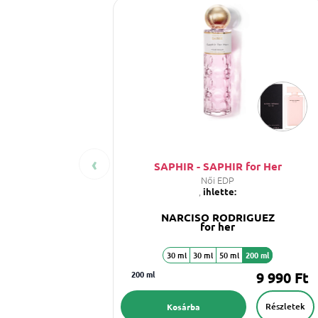
‹
SAPHIR - SAPHIR for Her
Női EDP
,
ihlette:
NARCISO RODRIGUEZ
for her
30 ml
30 ml
50 ml
200 ml
200 ml
9 990 Ft
Részletek
Kosárba