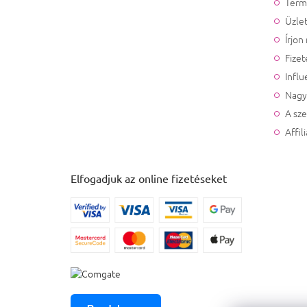
Term
Üzlet
Írjon
Fizet
Influ
Nagy
A sz
Affil
Elfogadjuk az online fizetéseket