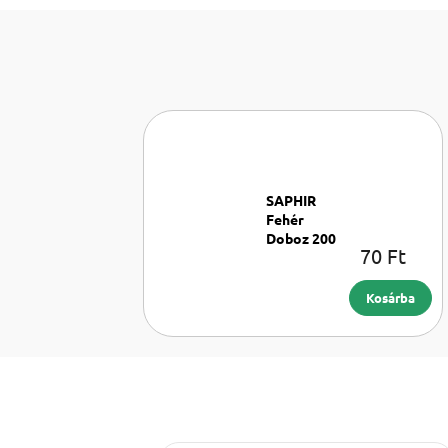
SAPHIR
Fehér
Doboz 200
70 Ft
Doboz
ml
200 ml
Kosárba