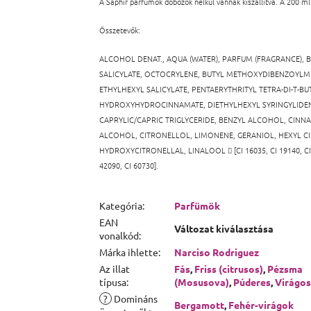
A Saphir parfümök dobozok nélkül vannak kiszállítva. A 200 ml
Összetevők:
ALCOHOL DENAT., AQUA (WATER), PARFUM (FRAGRANCE),
B
SALICYLATE,
OCTOCRYLENE, BUTYL METHOXYDIBENZOYLM
ETHYLHEXYL SALICYLATE, PENTAERYTHRITYL TETRA-DI-T-BU
HYDROXYHYDROCINNAMATE,
DIETHYLHEXYL SYRINGYLID
CAPRYLIC/CAPRIC TRIGLYCERIDE,
BENZYL ALCOHOL, CINN
ALCOHOL,
CITRONELLOL, LIMONENE, GERANIOL,
HEXYL C
HYDROXYCITRONELLAL, LINALOOL

[CI 16035, CI 19140, C
42090, CI 60730].
Kategória
:
Parfümök
EAN
Változat kiválasztása
vonalkód
:
Márka ihlette
:
Narciso Rodriguez
Az illat
Fás
,
Friss (citrusos)
,
Pézsma
típusa
:
(Mosusova)
,
Púderes
,
Virágos
?
Domináns
Bergamott
,
Fehér-virágok