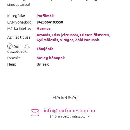
simogatásba!
Kategória
:
Parfümök
EAN vonalkód
:
8423564103550
Márka ihlette
:
Hermes
Aromás
,
Friss (citrusos)
,
Frissen fűszeres
,
Az illat típusa
:
Gyümölcsös
,
Virágos
,
Zöld tónusok
?
Domináns
Tömjénfa
összetevők
:
Évszak
:
Meleg hónapok
Nem
:
Unisex
Lábléc
Elérhetőség
info@parfumeshop.hu
24 órán belül válaszolunk