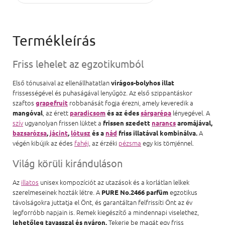
Friss lehelet az egzotikumból
Első tónusaival az ellenállhatatlan
virágos-bolyhos illat
frissességével és puhaságával lenyűgöz. Az első szippantáskor
szaftos
robbanását fogja érezni, amely keveredik a
grapefruit
, az érett
lényegével. A
mangóval
paradicsom
és az édes
sárgarépa
szív
ugyanolyan frissen lüktet a
frissen szedett
narancs
aromájával,
A
bazsarózsa
,
jácint
,
lótusz
és a
nád
friss illatával kombinálva.
végén kibújik az édes
fahéj
, az érzéki
pézsma
egy kis tömjénnel.
Világ körüli kiránduláson
Az
illatos
unisex kompozíciót az utazások és a korlátlan lelkek
szerelmeseinek hozták létre. A
egzotikus
PURE No.2466 parfüm
távolságokra juttatja el Önt, és garantáltan felfrissíti Önt az év
legforróbb napjain is. Remek kiegészítő a mindennapi viselethez,
Tekerje be magát egy friss
lehetőleg tavasszal és nyáron.