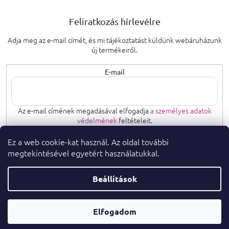
Feliratkozás hírlevélre
Adja meg az e-mail címét, és mi tájékoztatást küldünk webáruházunk
új termékeiről.
E-mail
Az e-mail címének megadásával elfogadja
a személyes adatok
védelmének
feltételeit.
Ez a web cookie-kat használ. Az oldal további
FELIRATKOZÁS
megtekintésével egyetért használatukkal.
Beállítások
Copyright 2026
. Minden jog fenntartva.
parfumeshop.hu
Parfüm
Shoptet Premium készítette
Elfogadom
Tanácsadó