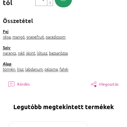
tól
Egységár:
Összetétel
Fej
répa
,
mangó
,
grapefruit
,
paradicsom
Szív
narancs
,
nád
,
jácint
,
lótusz
,
bazsarózsa
Alap
tömjén
,
írisz
,
labdanum
,
pézsma
,
fahéj
Kérdés
Megosztás
Legutóbb megtekintett termékek