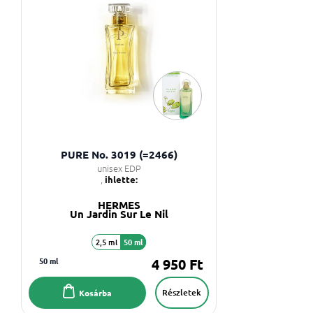
PURE No. 3019 (=2466)
unisex EDP
,
ihlette:
HERMES
Un Jardin Sur Le Nil
2,5 ml
50 ml
50 ml
4 950 Ft
Részletek
Kosárba