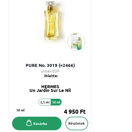
PURE No. 3019 (=2466)
unisex EDP
,
ihlette:
HERMES
Un Jardin Sur Le Nil
2,5 ml
50 ml
50 ml
4 950 Ft
Részletek
Kosárba