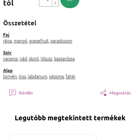
tól
Egységár:
Összetétel
Fej
répa
,
mangó
,
grapefruit
,
paradicsom
Szív
narancs
,
nád
,
jácint
,
lótusz
,
bazsarózsa
Alap
tömjén
,
írisz
,
labdanum
,
pézsma
,
fahéj
Kérdés
Megosztás
Legutóbb megtekintett termékek