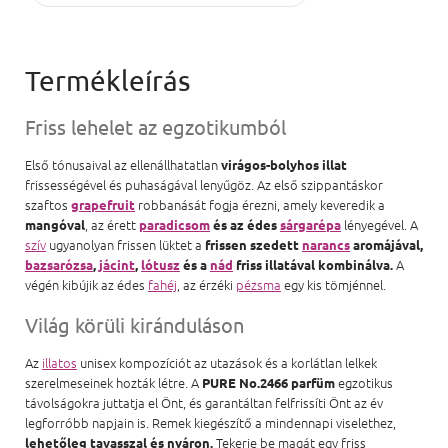
Friss lehelet az egzotikumból
Első tónusaival az ellenállhatatlan
virágos-bolyhos illat
frissességével és puhaságával lenyűgöz. Az első szippantáskor
szaftos
robbanását fogja érezni, amely keveredik a
grapefruit
, az érett
lényegével. A
mangóval
paradicsom
és az édes
sárgarépa
szív
ugyanolyan frissen lüktet a
frissen szedett
narancs
aromájával,
A
bazsarózsa
,
jácint
,
lótusz
és a
nád
friss illatával kombinálva.
végén kibújik az édes
fahéj
, az érzéki
pézsma
egy kis tömjénnel.
Világ körüli kiránduláson
Az
illatos
unisex kompozíciót az utazások és a korlátlan lelkek
szerelmeseinek hozták létre. A
egzotikus
PURE No.2466 parfüm
távolságokra juttatja el Önt, és garantáltan felfrissíti Önt az év
legforróbb napjain is. Remek kiegészítő a mindennapi viselethez,
Tekerje be magát egy friss
lehetőleg tavasszal és nyáron.