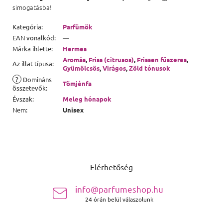
simogatásba!
Kategória
:
Parfümök
EAN vonalkód
:
—
Márka ihlette
:
Hermes
Aromás
,
Friss (citrusos)
,
Frissen fűszeres
,
Az illat típusa
:
Gyümölcsös
,
Virágos
,
Zöld tónusok
?
Domináns
Tömjénfa
összetevők
:
Évszak
:
Meleg hónapok
Nem
:
Unisex
Lábléc
Elérhetőség
info@parfumeshop.hu
24 órán belül válaszolunk