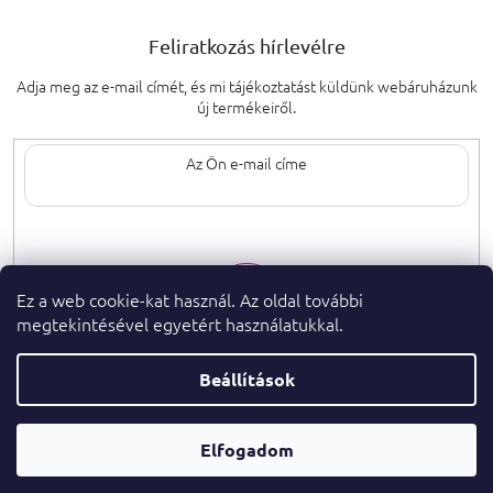
Feliratkozás hírlevélre
Adja meg az e-mail címét, és mi tájékoztatást küldünk webáruházunk
új termékeiről.
Az e-mail címének megadásával elfogadja
a személyes adatok védelmének
feltételeit.
Ez a web cookie-kat használ. Az oldal további
megtekintésével egyetért használatukkal.
Beállítások
Copyright 2026
. Minden jog fenntartva.
parfumeshop.hu
Parfüm
Shoptet Premium készítette
Elfogadom
Tanácsadó