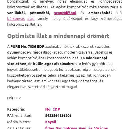
bontakoznak ki, amelyek nőies eleganciát és könnyedséget
kölcsönöznek az illatnak. Az egész kompozíciót tökéletesen zárja a
és
álló
vaníliából, pézsmából,
szantálfából
ambroxánból
bársonyos
alap
, amely meleg érzékiséget és lágy krémességet
kölcsönöz az illatnak.
Optimista illat a mindennapi örömért
A
azoknak a nőknek, akik szeretik az édes,
PURE No. 7036 EDP
illatokat egy modern csavarral. Játékos és
gyümölcsös-virágos
vidám kompozíciójának köszönhetően ideális a
mindennapi
, de
is. A lédús gyümölcsös
viselethez
különleges alkalmakra
jegyek tökéletesek a melegebb hónapokban, míg a meleg alapnak
köszönhetően ősszel és télen is kellemes. Ez az illat könnyedén
kedvenc társad lesz, amikor csak egy adag vidámsággal és
eleganciával szeretnéd kényeztetni magad.
Női EDP
Kategória
:
Női EDP
EAN vonalkód
:
8423564136206
Márka ihlette
:
Kayali
Az illat típusa
:
Édes
,
Gyümölcsös
,
Vaníliás
,
Virágos