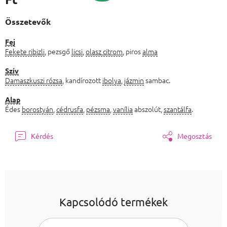
Egységár:
Összetevők
Fej
Fekete ribizli
, pezsgő
licsi
,
olasz citrom
, piros
alma
Szív
Damaszkuszi rózsa
, kandírozott
ibolya
,
jázmin
sambac.
Alap
Édes
borostyán
,
cédrusfa
,
pézsma
,
vanília
abszolút,
szantálfa
.
Kérdés
Megosztás
Kapcsolódó termékek