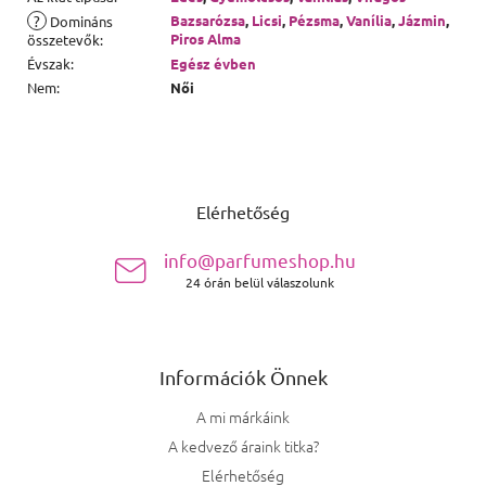
?
Bazsarózsa
,
Licsi
,
Pézsma
,
Vanília
,
Jázmin
,
Domináns
Piros Alma
összetevők
:
Évszak
:
Egész évben
Nem
:
Női
Lábléc
Elérhetőség
info@parfumeshop.hu
24 órán belül válaszolunk
Információk Önnek
A mi márkáink
A kedvező áraink titka?
Elérhetőség