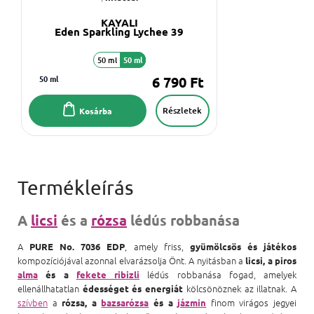
KAYALI
Eden Sparkling Lychee 39
50 ml
50 ml
50 ml
6 790 Ft
Részletek
Kosárba
A
licsi
és a
rózsa
lédús robbanása
A
, amely friss,
PURE No. 7036 EDP
gyümölcsös és játékos
kompozíciójával azonnal elvarázsolja Önt. A nyitásban a
licsi, a piros
lédús robbanása fogad, amelyek
alma
és a
fekete ribizli
ellenállhatatlan
kölcsönöznek az illatnak. A
édességet és energiát
szívben
a
finom virágos jegyei
rózsa, a
bazsarózsa
és a
jázmin