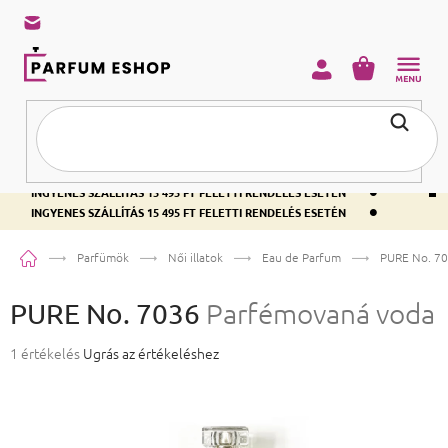
KOSÁR
•
INGYENES SZÁLLÍTÁS 15 495 FT FELETTI RENDELÉS ESETÉN
•
INGYENES SZÁLLÍTÁS 15 495 FT FELETTI RENDELÉS ESETÉN
•
INGYENES SZÁLLÍTÁS 15 495 FT FELETTI RENDELÉS ESETÉN
Kezdőlap
Parfümök
Női illatok
Eau de Parfum
PURE No. 7
PURE No. 7036
Parfémovaná voda
A termék átlagos értékelése 5-ből 5,0 csillag.
1 értékelés
Ugrás az értékeléshez