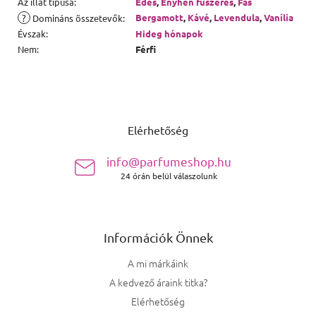
Az illat típusa
:
Édes
,
Enyhén fűszeres
,
Fás
?
Bergamott
,
Kávé
,
Levendula
,
Vanília
Domináns összetevők
:
Évszak
:
Hideg hónapok
Nem
:
Férfi
Lábléc
Elérhetőség
info@parfumeshop.hu
24 órán belül válaszolunk
Információk Önnek
A mi márkáink
A kedvező áraink titka?
Elérhetőség