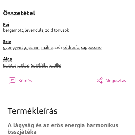
Összetétel
Fej
bergamott
,
levendula
,
zöld tónusok
Szív
gyöngyvirág
,
jázmin
,
málna
, szűz
cédrusfa
,
cappuccino
Alap
pacsuli
,
ambra
,
szantálfa
,
vanília
Kérdés
Megosztás
A lágyság és az erős energia harmonikus
összjátéka