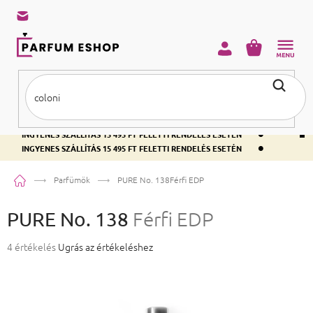
KOSÁR
•
INGYENES SZÁLLÍTÁS 15 495 FT FELETTI RENDELÉS ESETÉN
•
INGYENES SZÁLLÍTÁS 15 495 FT FELETTI RENDELÉS ESETÉN
•
INGYENES SZÁLLÍTÁS 15 495 FT FELETTI RENDELÉS ESETÉN
Kezdőlap
Parfümök
PURE No. 138
Férfi EDP
PURE No. 138
Férfi EDP
A termék átlagos értékelése 5-ből 5,0 csillag.
4 értékelés
Ugrás az értékeléshez