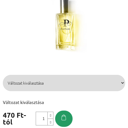
Változat kiválasztása
470 Ft
-
tól
Egységár: