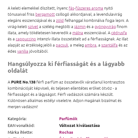
A keleti elemekkel díszített, ínyenc
fás
-
fűszeres aroma
nyitó
tónusaival friss
bergamott
csillogó akkordjaival, a levendulavirág
elegáns esszenciájával és a
zöld
felhanggal kombinálva fogja lepni. A
virág-keleti
szívet
a széléig megtölti a
jázmin
és a
gyöngyvirág
finom
illata, amely tökéletesen keveredik a
málna
esszenciával. A
cédrusfa
és a
cappuccino
intenzív illata összetételt ad a férfiasságnak. Az illat
alapját az érzékiség jelöli a
pacsuli
, a meleg
ambra
, a
szantálfa
és az
édes
vanília
jóvoltából.
Hangsúlyozza ki férfiasságát és a lágyabb
oldalát
A
férfi parfüm az összetevők váratlanul kontrasztos
PURE No.138
kombinációját képviseli, és teljesen ellentétes erőket ötvöz - a
férfiasságot és a lágyságot. Férfi vadászok számára készült.
Különösen alkalmas estélyi viseletre. Adjon magának bizalmat és
menjen vadászni!
Kategória
:
Parfümök
EAN vonalkód
:
Változat kiválasztása
Márka ihlette
:
Rochas