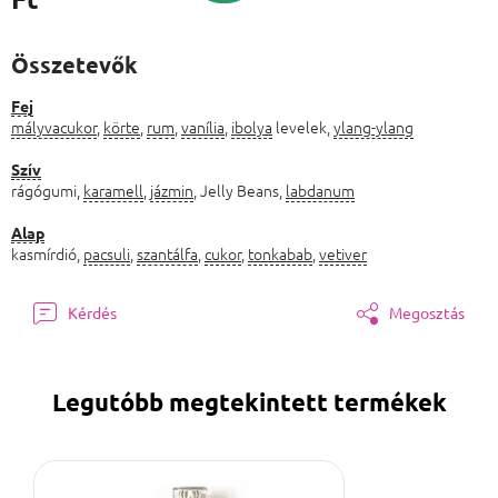
Egységár:
Összetevők
Fej
mályvacukor
,
körte
,
rum
,
vanília
,
ibolya
levelek,
ylang-ylang
Szív
rágógumi,
karamell
,
jázmin
, Jelly Beans,
labdanum
Alap
kasmírdió,
pacsuli
,
szantálfa
,
cukor
,
tonkabab
,
vetiver
Kérdés
Megosztás
Legutóbb megtekintett termékek