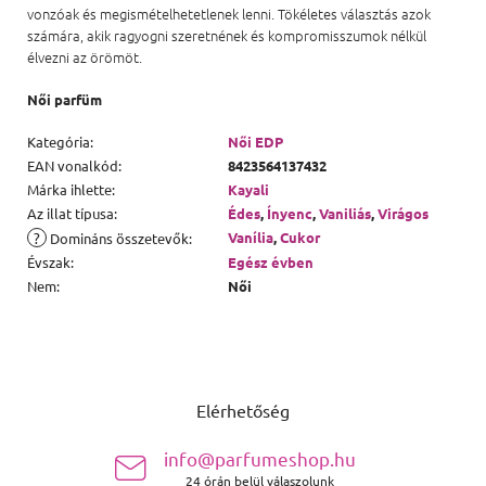
vonzóak és megismételhetetlenek lenni. Tökéletes választás azok
számára, akik ragyogni szeretnének és kompromisszumok nélkül
élvezni az örömöt.
Női parfüm
Kategória
:
Női EDP
EAN vonalkód
:
8423564137432
Márka ihlette
:
Kayali
Az illat típusa
:
Édes
,
Ínyenc
,
Vaniliás
,
Virágos
?
Vanília
,
Cukor
Domináns összetevők
:
Évszak
:
Egész évben
Nem
:
Női
Lábléc
Elérhetőség
info@parfumeshop.hu
24 órán belül válaszolunk