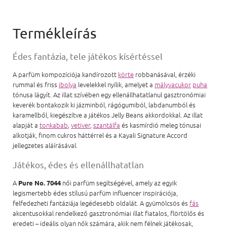
Édes fantázia, tele játékos kísértéssel
A parfüm kompozíciója kandírozott
körte
robbanásával, érzéki
rummal és friss
ibolya
levelekkel nyílik, amelyet a
mályvacukor
puha
tónusa lágyít. Az illat szívében egy ellenállhatatlanul gasztronómiai
keverék bontakozik ki jázminból, rágógumiból, labdanumból és
karamellből, kiegészítve a játékos Jelly Beans akkordokkal. Az illat
alapját a
tonkabab
,
vetiver
,
szantálfa
és kasmírdió meleg tónusai
alkotják, finom cukros háttérrel és a Kayali Signature Accord
jellegzetes aláírásával.
Játékos, édes és ellenállhatatlan
A
női parfüm segítségével, amely az egyik
Pure No. 7044
legismertebb édes stílusú parfüm influencer inspirációja,
felfedezheti fantáziája legédesebb oldalát. A gyümölcsös és
fás
akcentusokkal rendelkező gasztronómiai illat fiatalos, flörtölős és
eredeti – ideális olyan nők számára, akik nem félnek játékosak,