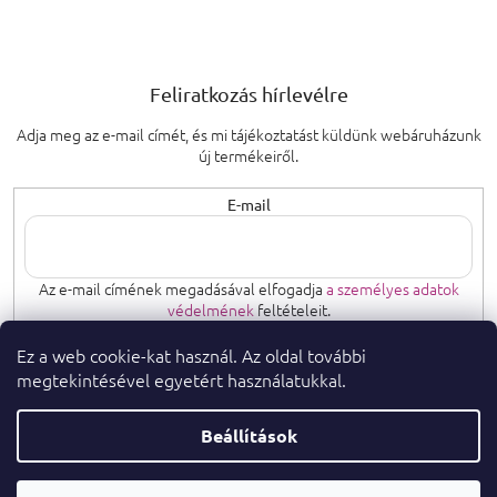
Feliratkozás hírlevélre
Adja meg az e-mail címét, és mi tájékoztatást küldünk webáruházunk
új termékeiről.
E-mail
Az e-mail címének megadásával elfogadja
a személyes adatok
védelmének
feltételeit.
Ez a web cookie-kat használ. Az oldal további
FELIRATKOZÁS
megtekintésével egyetért használatukkal.
Beállítások
Copyright 2026
. Minden jog fenntartva.
parfumeshop.hu