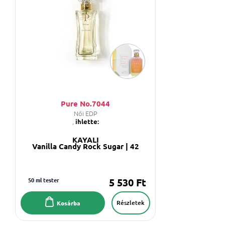
Pure No.7044
Női EDP
,
ihlette:
KAYALI
Vanilla Candy Rock Sugar | 42
50 ml tester
5 530 Ft
Részletek
Kosárba