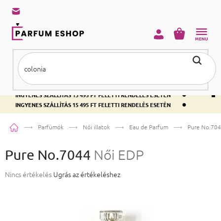
KOSÁR
•
INGYENES SZÁLLÍTÁS 15 495 FT FELETTI RENDELÉS ESETÉN
•
INGYENES SZÁLLÍTÁS 15 495 FT FELETTI RENDELÉS ESETÉN
•
INGYENES SZÁLLÍTÁS 15 495 FT FELETTI RENDELÉS ESETÉN
Kezdőlap
Parfümök
Női illatok
Eau de Parfum
Pure No.70
Pure No.7044
Női EDP
A termék átlagos értékelése 5-ből 0,0 csillag.
Nincs értékelés
Ugrás az értékeléshez