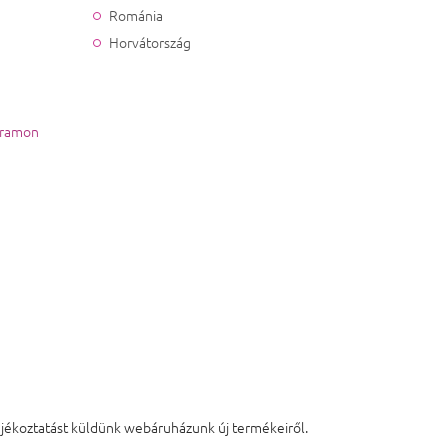
Románia
Horvátország
gramon
tájékoztatást küldünk webáruházunk új termékeiről.