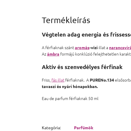
Végtelen adag energia és frisses
A férfiaknak szánt
illat a
aromás
-vízi
narancsvir
Az
formájú konklúzió felejthetetlen karakte
ámbra
Aktív és szenvedélyes férfinak
Friss,
fás illat
férfiaknak. A
elsősorba
PURENo.134
tavaszi és nyári hónapokban.
Eau de parfum férfiaknak 50 ml
Kategória
:
Parfümök