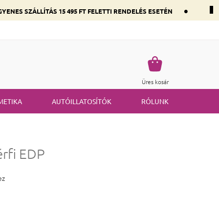
•
YENES SZÁLLÍTÁS 15 495 FT FELETTI RENDELÉS ESETÉN
 összetevők szerint
Gyakran ismételt kérdések
Termék visszakü
Kosár
Üres kosár
METIKA
AUTÓILLATOSÍTÓK
RÓLUNK
érfi EDP
 5,0 csillag.
ez