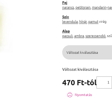
Fej
narancs
,
petitgrain
,
mandarin
-
na
Szív
levendula
,
hínár
,
pamut
virág
Alap
pacsuli
,
ambra
,
szerecsendió
, sz
Változat kiválasztása
470 Ft
-tól
Egységár:
Nyomtatás