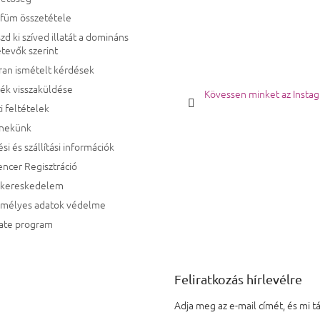
rfüm összetétele
zd ki szíved illatát a domináns
tevők szerint
ran ismételt kérdések
ék visszaküldése
Kövessen minket az Insta
i feltételek
 nekünk
ési és szállítási információk
encer Regisztráció
kereskedelem
emélyes adatok védelme
iate program
Feliratkozás hírlevélre
Adja meg az e-mail címét, és mi 