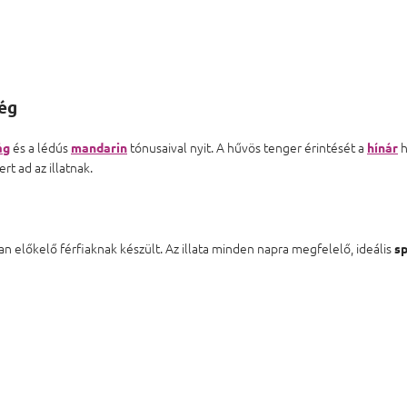
ség
és a lédús
tónusaival nyit. A hűvös tenger érintését a
h
ág
mandarin
hínár
rt ad az illatnak.
n előkelő férfiaknak készült. Az illata minden napra megfelelő, ideális
sp