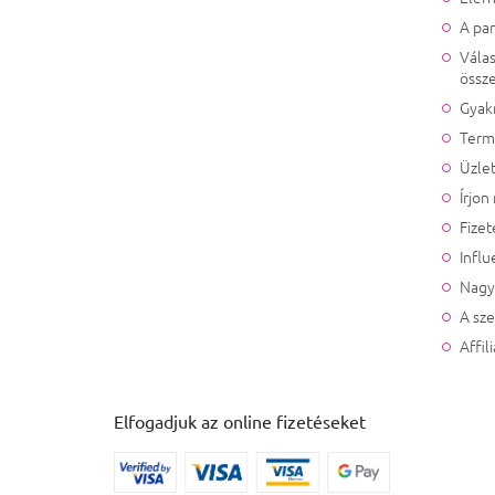
A pa
Válas
össze
Gyak
Term
Üzlet
Írjon
Fizet
Influ
Nagy
A sz
Affil
Elfogadjuk az online fizetéseket