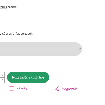
rancs
aroma
űz
cédrusfa
,
fás
tónusok
Hozzáadás a kosárhoz
Kérdés
Megosztás