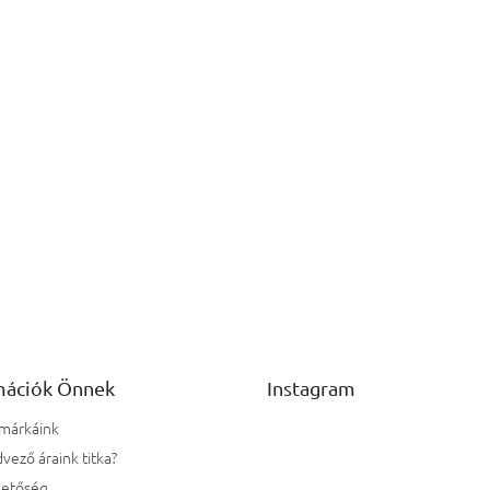
mációk Önnek
Instagram
 márkáink
vező áraink titka?
hetőség