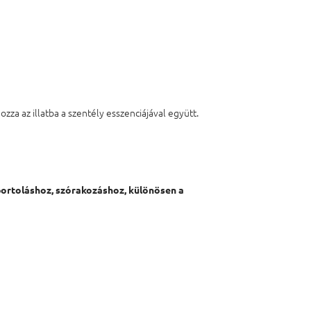
ozza az illatba a szentély esszenciájával együtt.
ortoláshoz, szórakozáshoz, különösen a