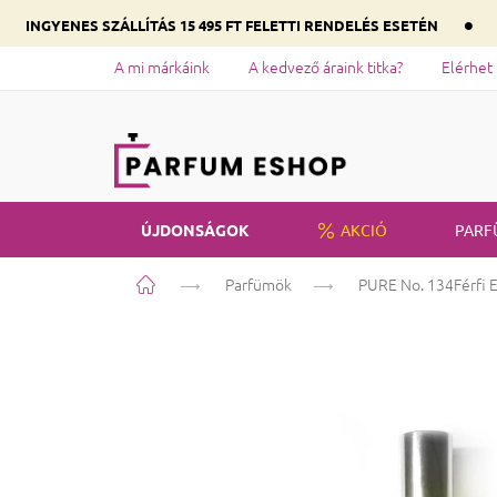
•
INGYENES SZÁLLÍTÁS 15 495 FT FELETTI RENDELÉS ESETÉN
A mi márkáink
A kedvező áraink titka?
Elérhet
ÚJDONSÁGOK
AKCIÓ
PARF
Kezdőlap
Parfümök
PURE No. 134
Férfi 