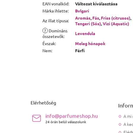
EAN vonalkód
:
Változat kiválasztása
Márka ihlette
:
Bvlgari
Aromás
,
Fás
,
Friss (citrusos)
,
Az illat típusa
:
Tengeri (Sós)
,
Vizi (Aquatic)
?
Domináns
Levendula
összetevők
:
Évszak
:
Meleg hónapok
Nem
:
Férfi
Lábléc
Elérhetőség
Infor
info@parfumeshop.hu
A mi
24 órán belül válaszolunk
A ked
Elér