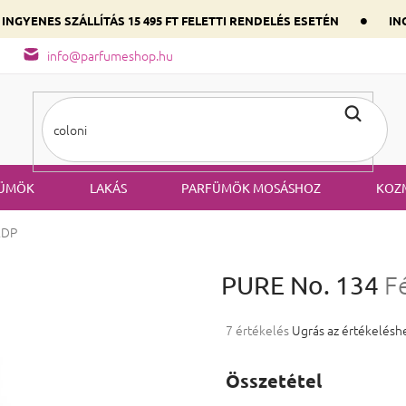
•
INGYENES SZÁLLÍTÁS 15 495 FT FELETTI RENDELÉS ESETÉN
ING
őség
A parfüm összetétele
Válaszd ki szíved illatát a domináns
info@parfumeshop.hu
ÜMÖK
LAKÁS
PARFÜMÖK MOSÁSHOZ
KOZ
EDP
PURE No. 134
F
A termék átlagos értékelése 5-ből
7 értékelés
Ugrás az értékelésh
Összetétel