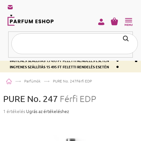
KOSÁR
•
INGYENES SZÁLLÍTÁS 15 495 FT FELETTI RENDELÉS ESETÉN
•
INGYENES SZÁLLÍTÁS 15 495 FT FELETTI RENDELÉS ESETÉN
•
INGYENES SZÁLLÍTÁS 15 495 FT FELETTI RENDELÉS ESETÉN
Kezdőlap
Parfümök
PURE No. 247
Férfi EDP
PURE No. 247
Férfi EDP
A termék átlagos értékelése 5-ből 5,0 csillag.
1 értékelés
Ugrás az értékeléshez