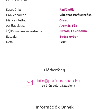
Kategória
:
Parfümök
EAN vonalkód
:
Változat kiválasztása
Márka ihlette
:
Creed
Az illat típusa
:
Aromás
,
Fás
?
Citrom
,
Levendula
Domináns összetevők
:
Évszak
:
Egész évben
Nem
:
Férfi
Lábléc
Elérhetőség
info@parfumeshop.hu
24 órán belül válaszolunk
Információk Önnek