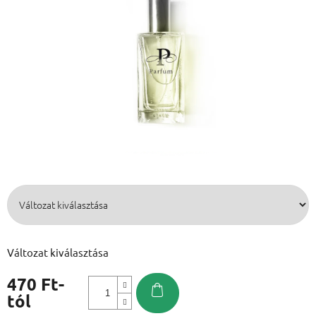
Változat kiválasztása
470 Ft
-
tól
Egységár: