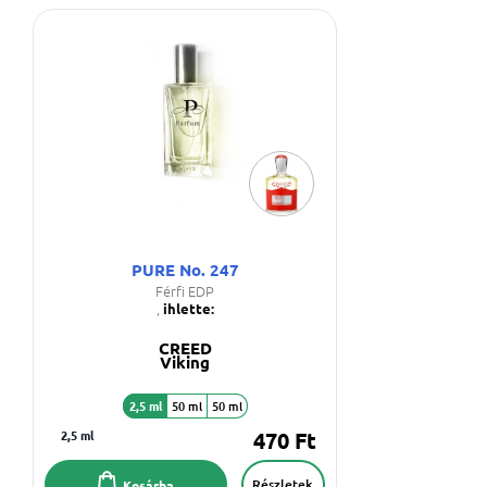
PURE No. 247
Férfi EDP
,
ihlette:
CREED
Viking
2,5 ml
50 ml
50 ml
2,5 ml
470 Ft
Részletek
Kosárba