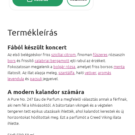
Fából készült koncert
Az első belégzéskor friss
szicíliai citrom
, finoman
fűszeres
rózsaszín
bors
és frissítő
calabriai bergamott
ejti rabul az érzékeit.
Fokozatosan megjelenik a
bolgár rózsa
, amelyet friss borsos
menta
illatosít. Az illat alapja meleg,
szantálfa
, haiti
vetiver
,
aromás
levendula
és
pacsuli
jegyeivel.
A modern kalandor számára
A Pure No. 247 Eau de Parfum a megfelelő választás annak a férfinak,
aki nem fél a kihívásoktól. A bátortalan vikingek és a végtelen
tengeren tett epikus utazásaik ihlették, ahol kalandot kerestek és új
horizontokat hódítottak meg. Ezt a parfümöt a Creed Viking illata
ihlette.
Férfi EDP 50 ml.