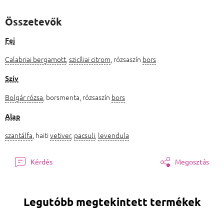
Összetevők
Fej
Calabriai bergamott
,
szicíliai citrom
, rózsaszín
bors
Szív
Bolgár rózsa
, borsmenta, rózsaszín
bors
Alap
szantálfa
, haiti
vetiver
,
pacsuli
,
levendula
Kérdés
Megosztás
Legutóbb megtekintett termékek