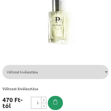
Változat kiválasztása
470 Ft
-
tól
Egységár: