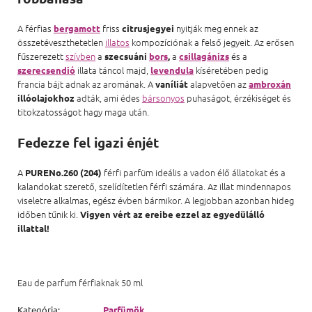
A férfias
friss
nyitják meg ennek az
bergamott
citrusjegyei
összetéveszthetetlen
illatos
kompozíciónak a felső jegyeit. Az erősen
fűszerezett
szívben
a
a
és a
szecsuáni
bors
,
csillagánizs
illata táncol majd,
kíséretében pedig
szerecsendió
levendula
francia bájt adnak az aromának. A
alapvetően az
vaníliát
ambroxán
adták, ami édes
bársonyos
puhaságot, érzékiséget és
illóolajokhoz
titokzatosságot hagy maga után.
Fedezze fel igazi énjét
A
férfi parfüm ideális a vadon élő állatokat és a
PURENo.260 (204)
kalandokat szerető, szelídítetlen férfi számára. Az illat mindennapos
viseletre alkalmas, egész évben bármikor. A legjobban azonban hideg
időben tűnik ki.
Vigyen vért az ereibe ezzel az egyedülálló
illattal!
Eau de parfum férfiaknak 50 ml
Kategória
:
Parfümök