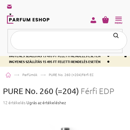
KOSÁR
•
INGYENES SZÁLLÍTÁS 15 495 FT FELETTI RENDELÉS ESETÉN
•
INGYENES SZÁLLÍTÁS 15 495 FT FELETTI RENDELÉS ESETÉN
•
INGYENES SZÁLLÍTÁS 15 495 FT FELETTI RENDELÉS ESETÉN
Kezdőlap
Parfümök
PURE No. 260 (=204)
Férfi EDP
PURE No. 260 (=204)
Férfi EDP
A termék átlagos értékelése 5-ből 4,8 csillag.
12 értékelés
Ugrás az értékeléshez