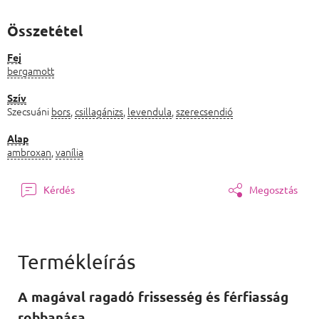
Összetétel
Fej
bergamott
Szív
Szecsuáni
bors
,
csillagánizs
,
levendula
,
szerecsendió
Alap
ambroxan
,
vanília
Kérdés
Megosztás
A magával ragadó frissesség és férfiasság
robbanása