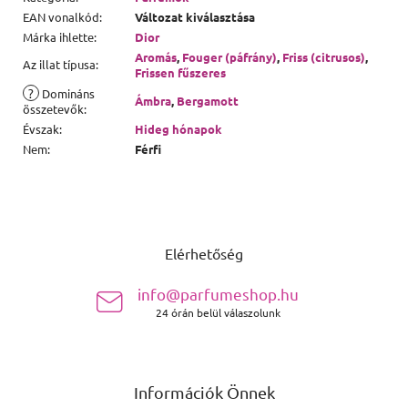
EAN vonalkód
:
Változat kiválasztása
Márka ihlette
:
Dior
Aromás
,
Fouger (páfrány)
,
Friss (citrusos)
,
Az illat típusa
:
Frissen fűszeres
?
Domináns
Ámbra
,
Bergamott
összetevők
:
Évszak
:
Hideg hónapok
Nem
:
Férfi
Lábléc
Elérhetőség
info@parfumeshop.hu
24 órán belül válaszolunk
Információk Önnek