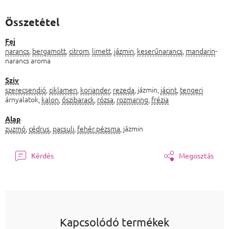
Összetétel
Fej
narancs
,
bergamott
,
citrom
,
limett
,
jázmin
,
keserűnarancs
,
mandarin
-
narancs aroma
Szív
szerecsendió
,
ciklamen
,
koriander
,
rezeda
, jázmin,
jácint
,
tengeri
árnyalatok,
kalon
,
őszibarack
,
rózsa
,
rozmaring
,
frézia
Alap
zuzmó
,
cédrus
,
pacsuli
,
fehér pézsma
, jázmin
Kérdés
Megosztás
Kapcsolódó termékek