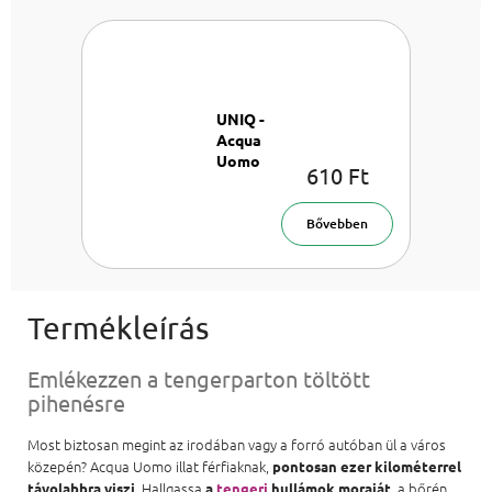
UNIQ -
Acqua
Uomo
610 Ft
Textil
öblítő 1l
Bővebben
Emlékezzen a tengerparton töltött
pihenésre
Most biztosan megint az irodában vagy a forró autóban ül a város
közepén? Acqua Uomo illat férfiaknak,
pontosan ezer kilométerrel
. Hallgassa
, a bőrén
távolabbra viszi
a
tengeri
hullámok moraját