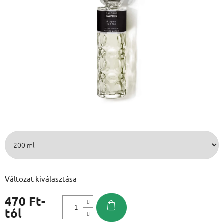
Változat kiválasztása
470 Ft
-
tól
Egységár: