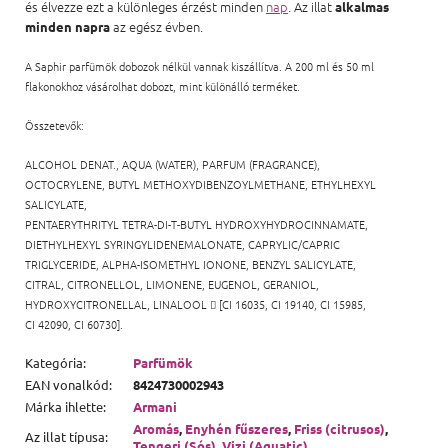
és élvezze ezt a különleges érzést minden
nap
. Az illat
alkalmas
az egész évben.
minden napra
A Saphir parfümök dobozok nélkül vannak kiszállítva. A 200 ml és 50 ml
flakonokhoz vásárolhat dobozt, mint különálló terméket.
Összetevők:
ALCOHOL DENAT., AQUA (WATER), PARFUM (FRAGRANCE),
OCTOCRYLENE, BUTYL METHOXYDIBENZOYLMETHANE, ETHYLHEXYL
SALICYLATE,
PENTAERYTHRITYL TETRA-DI-T-BUTYL HYDROXYHYDROCINNAMATE,
DIETHYLHEXYL SYRINGYLIDENEMALONATE, CAPRYLIC/CAPRIC
TRIGLYCERIDE, ALPHA-ISOMETHYL IONONE,
BENZYL SALICYLATE,
CITRAL, CITRONELLOL,
LIMONENE,
EUGENOL, GERANIOL,
HYDROXYCITRONELLAL,
LINALOOL

[CI 16035, CI 19140, CI 15985,
CI 42090, CI 60730].
Kategória
:
Parfümök
EAN vonalkód
:
8424730002943
Márka ihlette
:
Armani
Aromás
,
Enyhén fűszeres
,
Friss (citrusos)
,
Az illat típusa
:
Tengeri (Sós)
,
Vizi (Aquatic)