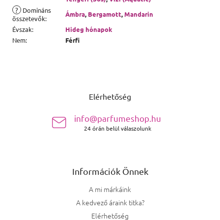
?
Domináns
Ámbra
,
Bergamott
,
Mandarin
összetevők
:
Évszak
:
Hideg hónapok
Nem
:
Férfi
Lábléc
Elérhetőség
info@parfumeshop.hu
24 órán belül válaszolunk
Információk Önnek
A mi márkáink
A kedvező áraink titka?
Elérhetőség