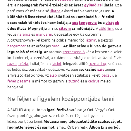
érzi
és
. Ez a
a napsugarak forró érzését
az érett
gyümölcs
illatát
parfümös víz már az első
illatos
akkord után elvarázsolja Önt.
A
, a
különböző összetevőkből álló illatos kombináció
frissítő
esszenciák tökéletes harmóniája, a
sós
tengervíz
és a
virágok
.
a friss
. A
zöld
lime
és a
édes illata
Megnyitja
citrom
szimfóniáját
lédús
narancs
és
mandarin
, kiegészítve egy kis citrommal.
A citrusznövnyekkel kombinálódik a mámorító
jázmin
, a pezsgő
bergamott
és az erőteljes
neroli
.
a
Az illat szíve
ki van dolgozva a
. Az aromás
szerecsendió
kéz a kézben s a keleti
legutolsó részletig
korianderrel, a rezedával, a ciklámennel virágoskertet varázsol. Érzéki
rózsa
,
frézia
, indiai jázmin,
jácint
, lélegzetelállító
rozmaring
, kalónnal
és lédús őszibarackkal kiegészítve. Az egész
tengeri
sokszínű
szív
árnyalatokkal borítva. Az
alap
óvatosan átalakul a keleti
pacsuli
, a
fehér pézsma
, a mámorító jázmin, a
zuzmó
és a
cédrus
meleg
hangjaivá.
Ne féljen a figyelem középpontjába lenni
A SAPHIR Acqua Uomo
varázsolja Önt. Vegyék Önt
igazi férfivá
észre pont úgy, ahogyan szeretné, és ne féljen a figyelem
középpontjába lenni.
Mutassa meg lélegzetelállító szabadságot,
, amely Önben rejlik.
függetlenséget és sármot
Álljon ki a sorból